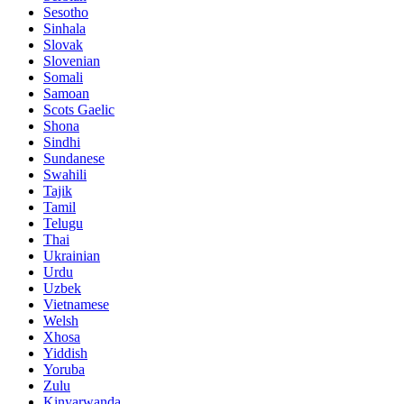
Sesotho
Sinhala
Slovak
Slovenian
Somali
Samoan
Scots Gaelic
Shona
Sindhi
Sundanese
Swahili
Tajik
Tamil
Telugu
Thai
Ukrainian
Urdu
Uzbek
Vietnamese
Welsh
Xhosa
Yiddish
Yoruba
Zulu
Kinyarwanda