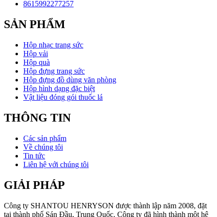
8615992277257
SẢN PHẨM
Hộp nhạc trang sức
Hộp vải
Hộp quà
Hộp đựng trang sức
Hộp đựng đồ dùng văn phòng
Hộp hình dạng đặc biệt
Vật liệu đóng gói thuốc lá
THÔNG TIN
Các sản phẩm
Về chúng tôi
Tin tức
Liên hệ với chúng tôi
GIẢI PHÁP
Công ty SHANTOU HENRYSON được thành lập năm 2008, đặt
tại thành phố Sán Đầu, Trung Quốc. Công ty đã hình thành một hệ