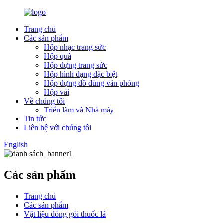
Trang chủ
Các sản phẩm
Hộp nhạc trang sức
Hộp quà
Hộp đựng trang sức
Hộp hình dạng đặc biệt
Hộp đựng đồ dùng văn phòng
Hộp vải
Về chúng tôi
Triển lãm và Nhà máy
Tin tức
Liên hệ với chúng tôi
English
Các sản phẩm
Trang chủ
Các sản phẩm
Vật liệu đóng gói thuốc lá