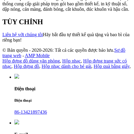
thống cung cấp giải pháp trọn gói bao gồm thiết kế, in kỹ thuật số,
dập nóng, cán màng, đánh bóng, cắt khuôn, đúc khuôn và hậu cần.
TÙY CHỈNH
Liên hệ với chúng tôi
Hãy bắt đầu tự thiết kế quà tặng và bao bì của
riêng bạn!
© Bản quyền - 2020-2026: Tất cả các quyền được bảo lưu.
Sơ đồ
trang web
-
AMP Mobile
Hộp đựng đồ dùng văn phòng
,
Hộp nhạc
,
Hộp đựng trang sức có
nhạc
,
Hộp đựng đồ
,
Hộp nhạc dành cho bé gái
,
Hộp quà bằng giấy
,
Điện thoại
Điện thoại
86-13421897436